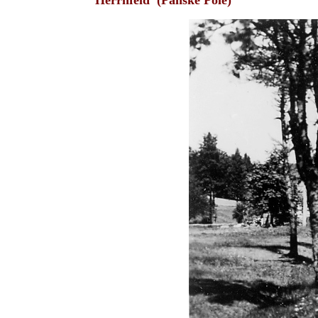
Herrnfeld (Panske Pole)