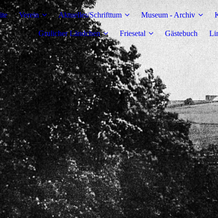
ite
Verein
Aktuelles/Schrifttum
Museum - Archiv
K
Grulicher Ländchen
Friesetal
Gästebuch
Li