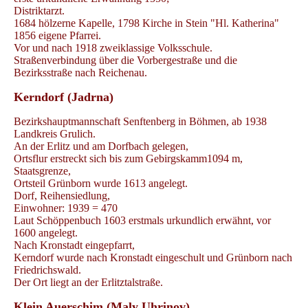
Distriktarzt.
1684 hölzerne Kapelle, 1798 Kirche in Stein "Hl. Katherina"
1856 eigene Pfarrei.
Vor und nach 1918 zweiklassige Volksschule.
Straßenverbindung über die Vorbergestraße und die
Bezirksstraße nach Reichenau.
Kerndorf (Jadrna)
Bezirkshauptmannschaft Senftenberg in Böhmen, ab 1938
Landkreis Grulich.
An der Erlitz und am Dorfbach gelegen,
Ortsflur erstreckt sich bis zum Gebirgskamm1094 m,
Staatsgrenze,
Ortsteil Grünborn wurde 1613 angelegt.
Dorf, Reihensiedlung,
Einwohner: 1939 = 470
Laut Schöppenbuch 1603 erstmals urkundlich erwähnt, vor
1600 angelegt.
Nach Kronstadt eingepfarrt,
Kerndorf wurde nach Kronstadt eingeschult und Grünborn nach
Friedrichswald.
Der Ort liegt an der Erlitztalstraße.
Klein Auerschim (Maly Uhrinov)