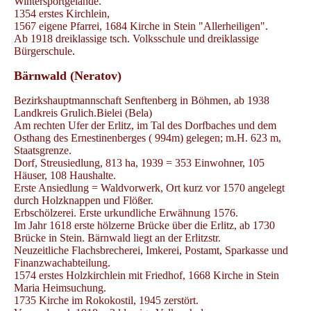
Wintersportgelände.
1354 erstes Kirchlein,
1567 eigene Pfarrei, 1684 Kirche in Stein "Allerheiligen".
Ab 1918 dreiklassige tsch. Volksschule und dreiklassige
Bürgerschule.
Bärnwald (Neratov)
Bezirkshauptmannschaft Senftenberg in Böhmen, ab 1938
Landkreis Grulich.Bielei (Bela)
Am rechten Ufer der Erlitz, im Tal des Dorfbaches und dem
Osthang des Ernestinenberges ( 994m) gelegen; m.H. 623 m,
Staatsgrenze.
Dorf, Streusiedlung, 813 ha, 1939 = 353 Einwohner, 105
Häuser, 108 Haushalte.
Erste Ansiedlung = Waldvorwerk, Ort kurz vor 1570 angelegt
durch Holzknappen und Flößer.
Erbschölzerei. Erste urkundliche Erwähnung 1576.
Im Jahr 1618 erste hölzerne Brücke über die Erlitz, ab 1730
Brücke in Stein. Bärnwald liegt an der Erlitzstr.
Neuzeitliche Flachsbrecherei, Imkerei, Postamt, Sparkasse und
Finanzwachabteilung.
1574 erstes Holzkirchlein mit Friedhof, 1668 Kirche in Stein
Maria Heimsuchung.
1735 Kirche im Rokokostil, 1945 zerstört.