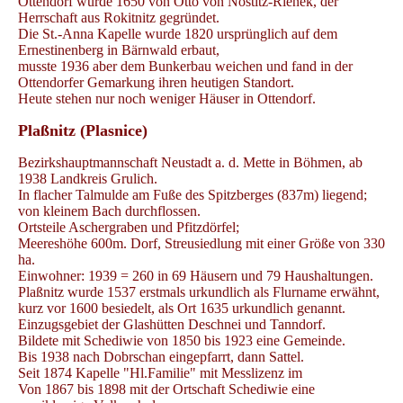
Ottendorf wurde 1650 von Otto von Nostitz-Rienek, der
Herrschaft aus Rokitnitz gegründet.
Die St.-Anna Kapelle wurde 1820 ursprünglich auf dem
Ernestinenberg in Bärnwald erbaut,
musste 1936 aber dem Bunkerbau weichen und fand in der
Ottendorfer Gemarkung ihren heutigen Standort.
Heute stehen nur noch weniger Häuser in Ottendorf.
Plaßnitz (Plasnice)
Bezirkshauptmannschaft Neustadt a. d. Mette in Böhmen, ab
1938 Landkreis Grulich.
In flacher Talmulde am Fuße des Spitzberges (837m) liegend;
von kleinem Bach durchflossen.
Ortsteile Aschergraben und Pfitzdörfel;
Meereshöhe 600m. Dorf, Streusiedlung mit einer Größe von 330
ha.
Einwohner: 1939 = 260 in 69 Häusern und 79 Haushaltungen.
Plaßnitz wurde 1537 erstmals urkundlich als Flurname erwähnt,
kurz vor 1600 besiedelt, als Ort 1635 urkundlich genannt.
Einzugsgebiet der Glashütten Deschnei und Tanndorf.
Bildete mit Schediwie von 1850 bis 1923 eine Gemeinde.
Bis 1938 nach Dobrschan eingepfarrt, dann Sattel.
Seit 1874 Kapelle "Hl.Familie" mit Messlizenz im
Von 1867 bis 1898 mit der Ortschaft Schediwie eine