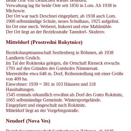
Beide Orte von Deutschen wieder besiedelt.
Verwaltung lag für beide Orte seit 1850 in Lom. Ab 1938 in
Michowie.
Der Ort war nach Deschnei eingepfarrt, ab 1938 auch Lom.
1900 selbstständige Schule, neues Schulhaus, 1925 aufgelöst.
Im Ort eine mech. Weberei, Imkerei und eine Mahlmühle.
Der Ort liegt an der Bezirksstraße Tanndorf- Skuhrov.
Mitteldorf (Prostredni Rokytnice)
Bezirkshauptmannschaft Senftenberg in Böhmen, ab 1938
Landkreis Grulich.
Im Tal der Rokitenka gelegen, die Ortschaft Rieneck erwuchs
1791 auf den Gründen des Gutshofes Nimmersatt.
Meereshöhe etwa 648 m. Dorf, Reihensiedlung mit einer Größe
von 409 ha.
Einwohner: 1939 = 381 in 103 Häusern und 118
Haushaltungen.
1545 erstmals urkundlich erwähnt als Dorf des Gutes Rokitnitz,
1665 selbstständige Gemeinde. Wintersportgelände.
Eingepfarrt und eingeschult nach Rokitnitz.
Mitteldorf liegt an der Vorgebirgsstraße.
Neudorf (Nova Ves)