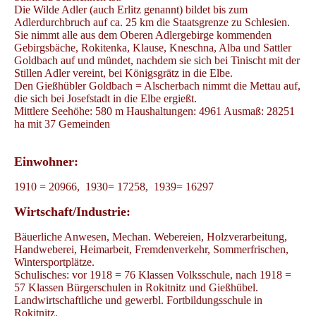
Die Wilde Adler (auch Erlitz genannt) bildet bis zum
Adlerdurchbruch auf ca. 25 km die Staatsgrenze zu Schlesien.
Sie nimmt alle aus dem Oberen Adlergebirge kommenden
Gebirgsbäche, Rokitenka, Klause, Kneschna, Alba und Sattler
Goldbach auf und mündet, nachdem sie sich bei Tinischt mit der
Stillen Adler vereint, bei Königsgrätz in die Elbe.
Den Gießhübler Goldbach = Alscherbach nimmt die Mettau auf,
die sich bei Josefstadt in die Elbe ergießt.
Mittlere Seehöhe: 580 m Haushaltungen: 4961 Ausmaß: 28251
ha mit 37 Gemeinden
Einwohner:
1910 = 20966, 1930= 17258, 1939= 16297
Wirtschaft/Industrie:
Bäuerliche Anwesen, Mechan. Webereien, Holzverarbeitung,
Handweberei, Heimarbeit, Fremdenverkehr, Sommerfrischen,
Wintersportplätze.
Schulisches: vor 1918 = 76 Klassen Volksschule, nach 1918 =
57 Klassen Bürgerschulen in Rokitnitz und Gießhübel.
Landwirtschaftliche und gewerbl. Fortbildungsschule in
Rokitnitz.