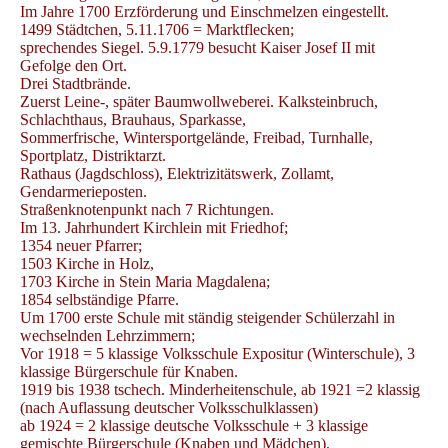
Im Jahre 1700 Erzförderung und Einschmelzen eingestellt.
1499 Städtchen, 5.11.1706 = Marktflecken;
sprechendes Siegel. 5.9.1779 besucht Kaiser Josef II mit
Gefolge den Ort.
Drei Stadtbrände.
Zuerst Leine-, später Baumwollweberei. Kalksteinbruch,
Schlachthaus, Brauhaus, Sparkasse,
Sommerfrische, Wintersportgelände, Freibad, Turnhalle,
Sportplatz, Distriktarzt.
Rathaus (Jagdschloss), Elektrizitätswerk, Zollamt,
Gendarmerieposten.
Straßenknotenpunkt nach 7 Richtungen.
Im 13. Jahrhundert Kirchlein mit Friedhof;
1354 neuer Pfarrer;
1503 Kirche in Holz,
1703 Kirche in Stein Maria Magdalena;
1854 selbständige Pfarre.
Um 1700 erste Schule mit ständig steigender Schülerzahl in
wechselnden Lehrzimmern;
Vor 1918 = 5 klassige Volksschule Expositur (Winterschule), 3
klassige Bürgerschule für Knaben.
1919 bis 1938 tschech. Minderheitenschule, ab 1921 =2 klassig
(nach Auflassung deutscher Volksschulklassen)
ab 1924 = 2 klassige deutsche Volksschule + 3 klassige
gemischte Bürgerschule (Knaben und Mädchen).