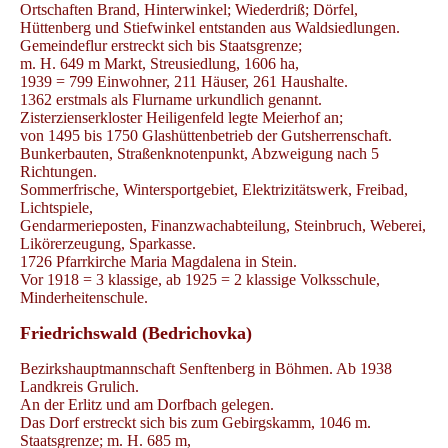
Ortschaften Brand, Hinterwinkel; Wiederdriß; Dörfel,
Hüttenberg und Stiefwinkel entstanden aus Waldsiedlungen.
Gemeindeflur erstreckt sich bis Staatsgrenze;
m. H. 649 m Markt, Streusiedlung, 1606 ha,
1939 = 799 Einwohner, 211 Häuser, 261 Haushalte.
1362 erstmals als Flurname urkundlich genannt.
Zisterzienserkloster Heiligenfeld legte Meierhof an;
von 1495 bis 1750 Glashüttenbetrieb der Gutsherrenschaft.
Bunkerbauten, Straßenknotenpunkt, Abzweigung nach 5
Richtungen.
Sommerfrische, Wintersportgebiet, Elektrizitätswerk, Freibad,
Lichtspiele,
Gendarmerieposten, Finanzwachabteilung, Steinbruch, Weberei,
Likörerzeugung, Sparkasse.
1726 Pfarrkirche Maria Magdalena in Stein.
Vor 1918 = 3 klassige, ab 1925 = 2 klassige Volksschule,
Minderheitenschule.
Friedrichswald (Bedrichovka)
Bezirkshauptmannschaft Senftenberg in Böhmen. Ab 1938
Landkreis Grulich.
An der Erlitz und am Dorfbach gelegen.
Das Dorf erstreckt sich bis zum Gebirgskamm, 1046 m.
Staatsgrenze; m. H. 685 m,