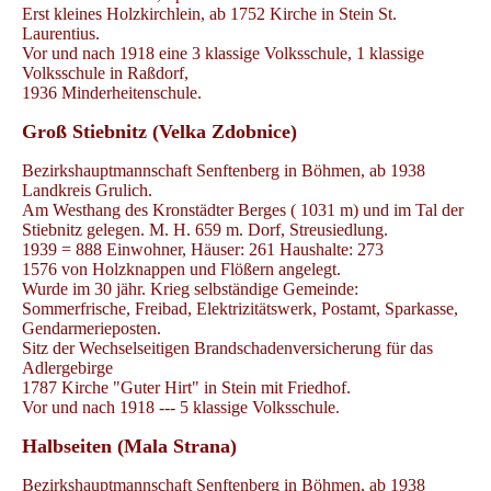
Erst kleines Holzkirchlein, ab 1752 Kirche in Stein St.
Laurentius.
Vor und nach 1918 eine 3 klassige Volksschule, 1 klassige
Volksschule in Raßdorf,
1936 Minderheitenschule.
Groß Stiebnitz (Velka Zdobnice)
Bezirkshauptmannschaft Senftenberg in Böhmen, ab 1938
Landkreis Grulich.
Am Westhang des Kronstädter Berges ( 1031 m) und im Tal der
Stiebnitz gelegen. M. H. 659 m. Dorf, Streusiedlung.
1939 = 888 Einwohner, Häuser: 261 Haushalte: 273
1576 von Holzknappen und Flößern angelegt.
Wurde im 30 jähr. Krieg selbständige Gemeinde:
Sommerfrische, Freibad, Elektrizitätswerk, Postamt, Sparkasse,
Gendarmerieposten.
Sitz der Wechselseitigen Brandschadenversicherung für das
Adlergebirge
1787 Kirche "Guter Hirt" in Stein mit Friedhof.
Vor und nach 1918 --- 5 klassige Volksschule.
Halbseiten (Mala Strana)
Bezirkshauptmannschaft Senftenberg in Böhmen, ab 1938