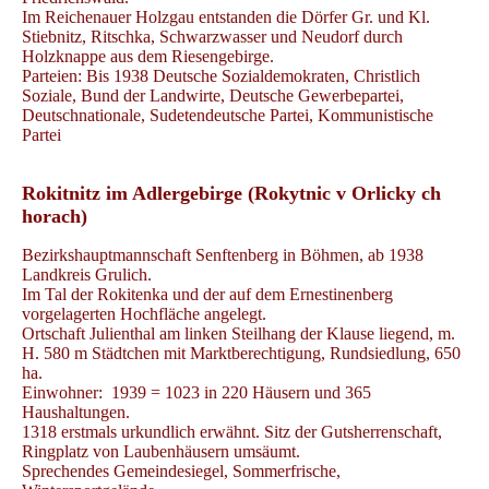
Im Reichenauer Holzgau entstanden die Dörfer Gr. und Kl.
Stiebnitz, Ritschka, Schwarzwasser und Neudorf durch
Holzknappe aus dem Riesengebirge.
Parteien: Bis 1938 Deutsche Sozialdemokraten, Christlich
Soziale, Bund der Landwirte, Deutsche Gewerbepartei,
Deutschnationale, Sudetendeutsche Partei, Kommunistische
Partei
Rokitnitz im Adlergebirge (Rokytnic v Orlicky ch
horach)
Bezirkshauptmannschaft Senftenberg in Böhmen, ab 1938
Landkreis Grulich.
Im Tal der Rokitenka und der auf dem Ernestinenberg
vorgelagerten Hochfläche angelegt.
Ortschaft Julienthal am linken Steilhang der Klause liegend, m.
H. 580 m Städtchen mit Marktberechtigung, Rundsiedlung, 650
ha.
Einwohner: 1939 = 1023 in 220 Häusern und 365
Haushaltungen.
1318 erstmals urkundlich erwähnt. Sitz der Gutsherrenschaft,
Ringplatz von Laubenhäusern umsäumt.
Sprechendes Gemeindesiegel, Sommerfrische,