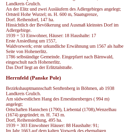
Landkreis Grulich.
An der Elitz und zwei Ausläufern des Adlergebirges angelegt;
Ortsteil Hohe Wurzel; m. H. 600 m, Staatsgrenze,
Dorf. Reihendorf, 147 ha.
Hinsichtlich der Bevölkerung und Ausmaß kleinstes Dorf im
Adlergebirge.
1939 = 53 Einwohner, Häuser: 18 Haushalte: 17
Erste Ansiedlung um 1557,
Waldvorwerk; erste urkundliche Erwähnung um 1567 als halbe
Seite von Hohenerlitz.
1786 selbständige Gemeinde. Eingepfarrt nach Bärnwald,
eingeschult nach Hohenerlitz.
Das Dorf liegt an der Erlitztalstraße.
Herrnfeld (Panske Pole)
Bezirkshauptmannschaft Senftenberg in Böhmen, ab 1938
Landkreis Grulich.
Am südwestlichen Hang des Ernestinenberges ( 994 m)
angelegt;
Ortschaften Hannchen (1790), Liebental (1708),Wenzelhau
(1674) gegründet; m. H. 743 m.
Dorf, Reihensiedlung, 495 ha.
1939 = 303 Einwohner Häuser: 88 Haushalte: 91;
Im Jahr 1663 auf dem kalten Vorwerk des ehemaligen