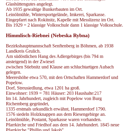
Glashüttengutes angelegt.
Ab 1935 gewaltige Bunkerbauten im Ort.
Leinölmühle, Wintersportgelände, Imkerei, Sparkasse.
Eingepfarrt nach Rokitnitz, Kapelle mit Messlizenz im Ort.
Bis 1929 = 2 klassige Volksschule dann 1 klassige Volksschule.
Himmlisch-Riebnei (Nebeska Rybna)
Bezirkshauptmannschaft Senftenberg in Böhmen, ab 1938
Landkreis Grulich.
Am südöstlichen Hang des Adlergebirges (bis 794 m
ansteigend) in der Zwiesel
zwischen Stiebnitz und Klause am schluchtartigen Aubach
gelegen.
Meereshöhe etwa 570, mit den Ortschaften Hammerdorf und
Popelow.
Dorf, Streusiedlung, etwa 1201 ha groß.
Einwohner: 1939 = 781 Häuser: 203 Haushalte:217
Im 14. Jahrhundert, zugleich mit Popelow von Burg
Richemberg gegründet,
1335 erstmals urkundlich erwähnt, Hammerdorf 1790.
1576 siedeln Holzknappen aus dem Riesengebirge an.
Leinölmühle, Postamt, Sparkasse waren vorhanden.
Pfarrkirche und Friedhof aus dem 14. Jahrhundert. 1845 neue
Pfarrkirche "Phillip und Jakob"