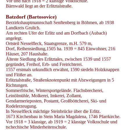
Vor und nach 1918 = 2 klassige Volksschule.
Bärnwald liegt an der Erlitztalstraße.
Batzdorf (Bartosovice)
Berzirkshauptmannschaft Senftenberg in Böhmen, ab 1938
Landkreis Grulich.
Am rechten Ufer der Erlitz und am Dorfbach (Aubach)
angelegt.
Ortsteil Nesselfleck, Staatsgrenze, m.H. 579 m,
Dorf, Reihensiedlung,1505 ha. 1939 = 845 Einwohner, 216
Häuser, 207 Haushalte.
Älteste Siedlung des Erlitztales, zwischen 1539 und 1557
gegründet, Freihof, Erb- und Freirichterei.
1557 erstmals urkundlich erwähnt, 1590 siedeln Holzknappen
und Flößer an.
Erlitztalstraße, Straßenknotenpunkt mit Abzweigungen in 5
Richtungen.
Sommerfrische, Wintersportgelände. Flachsbrecherei,
Leinölmühle, Molkerei, Imkerei, Zollamt,
Gendarmerieposten, Postamt, Großböttcherei, Ski- und
Rodelerzeugung.
In Nesselfleck mächtige Steinbrücke über die Erlitz.
1673 Kirchenbau in Stein Maria Magdalena, 1746 Pfarrkirche.
Vor 1918 = 3 klassige, ab 1919 = 2 klassige Volksschule und
tschechische Minderheitenschule.