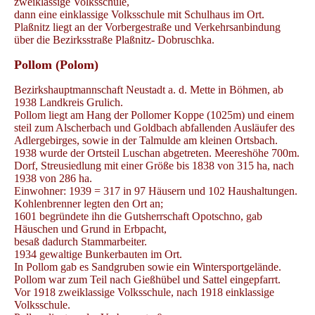
zweiklassige Volksschule,
dann eine einklassige Volksschule mit Schulhaus im Ort.
Plaßnitz liegt an der Vorbergestraße und Verkehrsanbindung
über die Bezirksstraße Plaßnitz- Dobruschka.
Pollom (Polom)
Bezirkshauptmannschaft Neustadt a. d. Mette in Böhmen, ab
1938 Landkreis Grulich.
Pollom liegt am Hang der Pollomer Koppe (1025m) und einem
steil zum Alscherbach und Goldbach abfallenden Ausläufer des
Adlergebirges, sowie in der Talmulde am kleinen Ortsbach.
1938 wurde der Ortsteil Luschan abgetreten. Meereshöhe 700m.
Dorf, Streusiedlung mit einer Größe bis 1838 von 315 ha, nach
1938 von 286 ha.
Einwohner: 1939 = 317 in 97 Häusern und 102 Haushaltungen.
Kohlenbrenner legten den Ort an;
1601 begründete ihn die Gutsherrschaft Opotschno, gab
Häuschen und Grund in Erbpacht,
besaß dadurch Stammarbeiter.
1934 gewaltige Bunkerbauten im Ort.
In Pollom gab es Sandgruben sowie ein Wintersportgelände.
Pollom war zum Teil nach Gießhübel und Sattel eingepfarrt.
Vor 1918 zweiklassige Volksschule, nach 1918 einklassige
Volksschule.