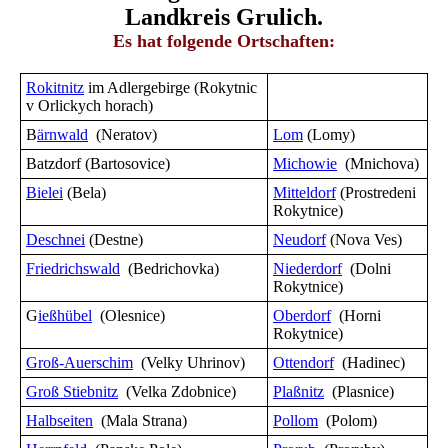
Landkreis Grulich.
Es
hat folgende
Ortschaften:
Rokitnitz
im Adlergebirge (Rokytnic
v Orlickych horach)
B
ärnwald
(Neratov)
Lom
(Lomy)
Batzdorf (Bartosovice)
Michowie
(Mnichova)
Bielei
(Bela)
Mitteldorf
(Prostredeni
Rokytnice)
Deschnei
(Destne)
Neudorf
(Nova Ves)
Friedrichswald
(Bedrichovka)
Niederdorf
(Dolni
Rokytnice)
G
ießhübel
(Olesnice)
Oberdorf
(Horni
Rokytnice)
Groß-Auerschim
(Velky Uhrinov)
Ottendorf
(Hadinec)
Groß Stiebnitz
(Velka Zdobnice)
Plaßnitz
(Plasnice)
Halbseiten
(Mala Strana)
Pollom
(Polom)