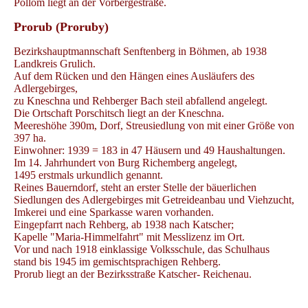
Pollom liegt an der Vorbergestraße.
Prorub (Proruby)
Bezirkshauptmannschaft Senftenberg in Böhmen, ab 1938
Landkreis Grulich.
Auf dem Rücken und den Hängen eines Ausläufers des
Adlergebirges,
zu Kneschna und Rehberger Bach steil abfallend angelegt.
Die Ortschaft Porschitsch liegt an der Kneschna.
Meereshöhe 390m, Dorf, Streusiedlung von mit einer Größe von
397 ha.
Einwohner: 1939 = 183 in 47 Häusern und 49 Haushaltungen.
Im 14. Jahrhundert von Burg Richemberg angelegt,
1495 erstmals urkundlich genannt.
Reines Bauerndorf, steht an erster Stelle der bäuerlichen
Siedlungen des Adlergebirges mit Getreideanbau und Viehzucht,
Imkerei und eine Sparkasse waren vorhanden.
Eingepfarrt nach Rehberg, ab 1938 nach Katscher;
Kapelle "Maria-Himmelfahrt" mit Messlizenz im Ort.
Vor und nach 1918 einklassige Volksschule, das Schulhaus
stand bis 1945 im gemischtsprachigen Rehberg.
Prorub liegt an der Bezirksstraße Katscher- Reichenau.