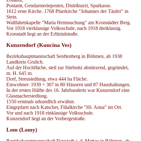
Postamt, Gendarmerieposten, Distriktarzt, Sparkasse.
1612 erste Kirche. 1768 Pfarrkirche "Johannes der Täufer" in
Stein.
Wallfahrtskapelle "Maria Heimsuchung" am Kronstädter Berg.
Vor 1918 vierklassige Volksschule, nach 1918 dreiklassig.
Kronstadt liegt an der Erlitztalstraße.
Kunzendorf (Kuncina Ves)
Bezirkshauptmannschaft Senftenberg in Böhmen, ab 1938
Landkreis Grulich.
Auf der Hochfläche, steil zur Stiebnitz abstürzend, gegründet,
m. H. 645 m.
Dorf, Streusiedlung, etwa 444 ha Fläche.
Einwohner: 1939 = 307 in 80 Häusern und 87 Haushaltungen.
In der ersten Hälfte des 16. Jahrhunderts war Kunzendorf eine
Glasmachersiedlung.
1550 erstmals urkundlich erwähnt.
Eingepfarrt nach Katscher, Filialkirche "Hl. Anna" im Ort.
Vor und nach 1918 einklassige Volksschule.
Kunzendorf liegt an der Vorbergestraße.
Lom (Lomy)
Bezirkshauptmannschaft Neustadt a. d. Mettau in Böhmen, ab