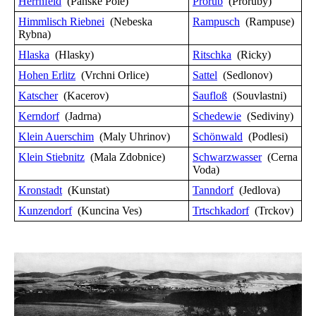
Herrnfeld
(Panske Pole)
Prorub
(Proruby)
Himmlisch Riebnei
(Nebeska
Rampusch
(Rampuse)
Rybna)
Hlaska
(Hlasky)
Ritschka
(Ricky)
Hohen Erlitz
(Vrchni Orlice)
Sattel
(Sedlonov)
Katscher
(Kacerov)
Saufloß
(Souvlastni)
Kerndorf
(Jadrna)
Schedewie
(Sediviny)
Klein Auerschim
(Maly Uhrinov)
Schönwald
(Podlesi)
Klein Stiebnitz
(Mala Zdobnice)
Schwarzwasser
(Cerna
Voda)
Kronstadt
(Kunstat)
Tanndorf
(Jedlova)
Kunzendorf
(Kuncina Ves)
Trtschkadorf
(Trckov)