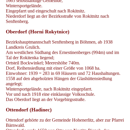
1665 selbstständige Gemeinde,
Wintersportgelände.
Eingepfarrt und eingeschult nach Rokitnitz.
Niederdorf liegt an der Bezirksstraße von Rokitnitz nach
Senftenberg.
Oberdorf (Horni Rokytnice)
Bezirkshauptmannschaft Senftenberg in Böhmen, ab 1938
Landkreis Grulich.
Am westlichen Südhang des Ernestinenberges (994m) und im
Tal der Rokitenka liegend;
Ortsteil Bockwinkel; Meereshöhe 740m.
Dorf, Reihensiedlung mit einer Größe von 1068 ha.
Einwohner: 1939 = 283 in 69 Häusern und 72 Haushaltungen.
1558 auf den abgeholzten Hängen der Glashüttensiedlung
angelegt;
Wintersportgelände, nach Rokitnitz eingepfarrt.
Vor und nach 1918 eine einklassige Volksschule.
Das Oberdorf liegt an der Vorgebirgsstraße.
Ottendorf (Hadinec)
Ottendorf gehörte zu der Gemeinde Hohenerlitz, aber zur Pfarrei
Bärnwald.