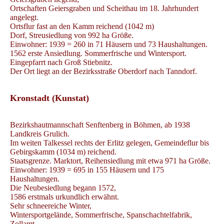
Ortschaften Geiersgraben und Scheithau im 18. Jahrhundert
angelegt.
Ortsflur fast an den Kamm reichend (1042 m)
Dorf, Streusiedlung von 992 ha Größe.
Einwohner: 1939 = 260 in 71 Häusern und 73 Haushaltungen.
1562 erste Ansiedlung. Sommerfrische und Wintersport.
Eingepfarrt nach Groß Stiebnitz.
Der Ort liegt an der Bezirksstraße Oberdorf nach Tanndorf.
Kronstadt (Kunstat)
Bezirkshautmannschaft Senftenberg in Böhmen, ab 1938
Landkreis Grulich.
Im weiten Talkessel rechts der Erlitz gelegen, Gemeindeflur bis
Gebirgskamm (1034 m) reichend.
Staatsgrenze. Marktort, Reihensiedlung mit etwa 971 ha Größe.
Einwohner: 1939 = 695 in 155 Häusern und 175
Haushaltungen.
Die Neubesiedlung begann 1572,
1586 erstmals urkundlich erwähnt.
Sehr schneereiche Winter,
Wintersportgelände, Sommerfrische, Spanschachtelfabrik,
Zollamt,