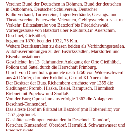
Vereine: Bund der Deutschen in Böhmen, Bund der deutschen
in Ostböhmen, Deutscher Schulverein, Deutscher
Kulturverband, Turnvereine, Jugendverbände, Gesangs- und
Theatervereine, Feuerwehr, Veteranen, Gebirgsverein u. v. a. m.
Verkehr: Erlitztalstraße von Batzdorf bis Friedrichswald,
Vorbergestraße von Batzdorf über Rokitnitz,Gr. Auerschim,
Deschnei, Gießhübel;
begonnen 1870, beendet 1932, 75 Km.
Weitere Bezirksstraßen zu diesen beiden als Verbindungsstraßen.
Autobusverbindungen zu den Bezirksstädten, Marktorten und
Eisenbahnstationen.
Geschichte: Im 13. Jahrhundert Anlegung der Orte Gießhübel,
Pollom und Sattel durch die Herrschaft Frimburg.
Ulrich von Dürenholtz gründete nach 1260 von Wildenschwerdt
aus 40 Dörfer, darunter Rokitnitz, Gr und Kl.Auerschim.
Der Besitzer der Burg Richemberg errichtete vor 1355 die
Siedlungen: Prorub, Hlaska, Bielei, Rampusch, Himmlisch
Riebnei mit Popelow und Saufloß.
Von der Burg Opotschno aus erfolgte 1362 die Anlage von
Deschnei-Tannendorf.
Das älteste Dorf im Erlitztal ist Batzdorf (mit Hohenerlitz) vor
1557 gegründet.
Glashüttensiedlungen entstanden in Deschnei, Tanndorf,
Katscher, Kunzendorf, Oberdorf, Herrnfeld, Schwarzwasser und
Friedrichswald.