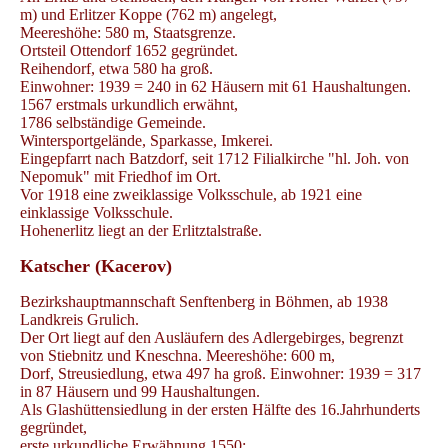
m) und Erlitzer Koppe (762 m) angelegt,
Meereshöhe: 580 m, Staatsgrenze.
Ortsteil Ottendorf 1652 gegründet.
Reihendorf, etwa 580 ha groß.
Einwohner: 1939 = 240 in 62 Häusern mit 61 Haushaltungen.
1567 erstmals urkundlich erwähnt,
1786 selbständige Gemeinde.
Wintersportgelände, Sparkasse, Imkerei.
Eingepfarrt nach Batzdorf, seit 1712 Filialkirche "hl. Joh. von
Nepomuk" mit Friedhof im Ort.
Vor 1918 eine zweiklassige Volksschule, ab 1921 eine
einklassige Volksschule.
Hohenerlitz liegt an der Erlitztalstraße.
Katscher (Kacerov)
Bezirkshauptmannschaft Senftenberg in Böhmen, ab 1938
Landkreis Grulich.
Der Ort liegt auf den Ausläufern des Adlergebirges, begrenzt
von Stiebnitz und Kneschna. Meereshöhe: 600 m,
Dorf, Streusiedlung, etwa 497 ha groß. Einwohner: 1939 = 317
in 87 Häusern und 99 Haushaltungen.
Als Glashüttensiedlung in der ersten Hälfte des 16.Jahrhunderts
gegründet,
erste urkundliche Erwähnung 1550;