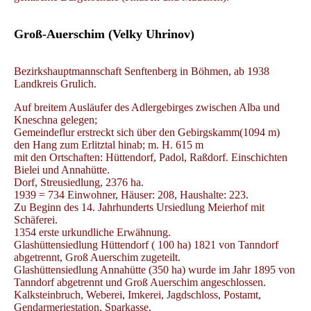
Groß-Auerschim (Velky Uhrinov)
Bezirkshauptmannschaft Senftenberg in Böhmen, ab 1938
Landkreis Grulich.
Auf breitem Ausläufer des Adlergebirges zwischen Alba und
Kneschna gelegen;
Gemeindeflur erstreckt sich über den Gebirgskamm(1094 m)
den Hang zum Erlitztal hinab; m. H. 615 m
mit den Ortschaften: Hüttendorf, Padol, Raßdorf. Einschichten
Bielei und Annahütte.
Dorf, Streusiedlung, 2376 ha.
1939 = 734 Einwohner, Häuser: 208, Haushalte: 223.
Zu Beginn des 14. Jahrhunderts Ursiedlung Meierhof mit
Schäferei.
1354 erste urkundliche Erwähnung.
Glashüttensiedlung Hüttendorf ( 100 ha) 1821 von Tanndorf
abgetrennt, Groß Auerschim zugeteilt.
Glashüttensiedlung Annahütte (350 ha) wurde im Jahr 1895 von
Tanndorf abgetrennt und Groß Auerschim angeschlossen.
Kalksteinbruch, Weberei, Imkerei, Jagdschloss, Postamt,
Gendarmeriestation, Sparkasse.