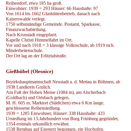
Reihendorf, etwa 185 ha groß.
Einwohner: 1939 = 293 Häuser: 66 Haushalte: 97
Von 1614 bis 1662 Glashüttenbetrieb, danach nach
Kaiserswalde verlegt.
1750 selbstständige Gemeinde. Postamt, Sparkasse,
Finanzwachabteilung.
Nach Kronstadt eingepfarrt.
Kapelle Christi Himmelfahrt im Ort.
Vor und nach 1918 = 3 klassige Volksschule, ab 1919 tsch.
Minderheitenschule.
Der Ort lag an der Erlitztalstraße.
Gießhübel (Olesnice)
Bezirkshauptmannschaft Neustadt a. d. Mettau in Böhmen, ab
1938 Landkreis Grulich.
Am Fuß der Hohen Mense (1084 m), am Alscherbach
(Goldbach) und Ortsbach gelegen.
M. H. 605 m. Marktort (Städtchen) etwa 6 Km lange,
geschlossene Reihensiedlung.
1939 = 1285 Einwohner, Häuser: 338 Haushalte: 433
Ursiedlung im 13.Jahrhundert von Burg Frimburg gegründet,
1354 erstmals urkundlich erwähnt.
1538 Bergbau auf Eisenerz begonnen, ein Hochofen.