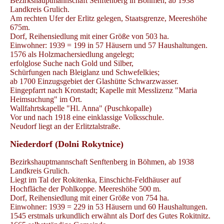
Bezirkshauptmannschaft Senftenberg in Böhmen, ab 1938
Landkreis Grulich.
Am rechten Ufer der Erlitz gelegen, Staatsgrenze, Meereshöhe
675m.
Dorf, Reihensiedlung mit einer Größe von 503 ha.
Einwohner: 1939 = 199 in 57 Häusern und 57 Haushaltungen.
1576 als Holzmachersiedlung angelegt;
erfolglose Suche nach Gold und Silber,
Schürfungen nach Bleiglanz und Schwefelkies;
ab 1700 Einzugsgebiet der Glashütte Schwarzwasser.
Eingepfarrt nach Kronstadt; Kapelle mit Messlizenz "Maria
Heimsuchung" im Ort.
Wallfahrtskapelle "Hl. Anna" (Puschkopalle)
Vor und nach 1918 eine einklassige Volksschule.
Neudorf liegt an der Erlitztalstraße.
Niederdorf (Dolni Rokytnice)
Bezirkshauptmannschaft Senftenberg in Böhmen, ab 1938
Landkreis Grulich.
Liegt im Tal der Rokitenka, Einschicht-Feldhäuser auf
Hochfläche der Pohlkoppe. Meereshöhe 500 m.
Dorf, Reihensiedlung mit einer Größe von 754 ha.
Einwohner: 1939 = 229 in 53 Häusern und 60 Haushaltungen.
1545 erstmals urkundlich erwähnt als Dorf des Gutes Rokitnitz.