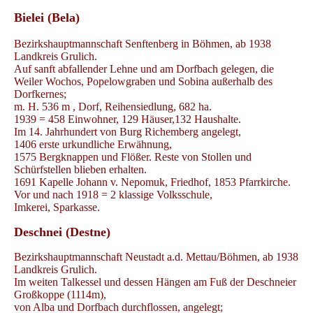
Bielei (Bela)
Bezirkshauptmannschaft Senftenberg in Böhmen, ab 1938
Landkreis Grulich.
Auf sanft abfallender Lehne und am Dorfbach gelegen, die
Weiler Wochos, Popelowgraben und Sobina außerhalb des
Dorfkernes;
m. H. 536 m , Dorf, Reihensiedlung, 682 ha.
1939 = 458 Einwohner, 129 Häuser,132 Haushalte.
Im 14. Jahrhundert von Burg Richemberg angelegt,
1406 erste urkundliche Erwähnung,
1575 Bergknappen und Flößer. Reste von Stollen und
Schürfstellen blieben erhalten.
1691 Kapelle Johann v. Nepomuk, Friedhof, 1853 Pfarrkirche.
Vor und nach 1918 = 2 klassige Volksschule,
Imkerei, Sparkasse.
Deschnei (Destne)
Bezirkshauptmannschaft Neustadt a.d. Mettau/Böhmen, ab 1938
Landkreis Grulich.
Im weiten Talkessel und dessen Hängen am Fuß der Deschneier
Großkoppe (1114m),
von Alba und Dorfbach durchflossen, angelegt;